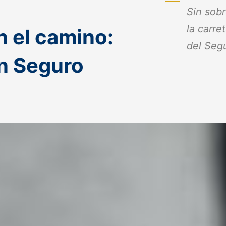
Sin sob
la carre
n el camino:
del Segu
un Seguro