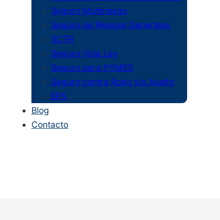
Seguro Multiriesgo
Seguro de Riesgos Generales
SCTR
Seguro Vida Ley
Seguro para PYMES
Seguro contra Robo y/o Asalto
EPS
Blog
Contacto