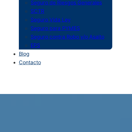
Seguro de Riesgos Generales
SCTR
Seguro Vida Ley
Seguro para PYMES
Seguro contra Robo y/o Asalto
EPS
Blog
Contacto