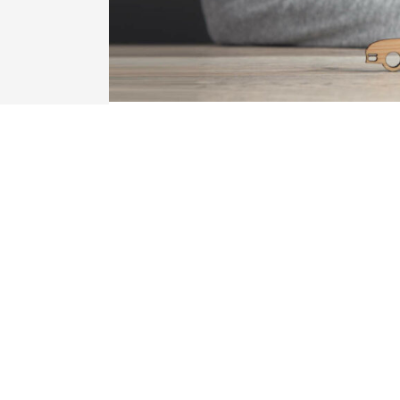
Sin sorpresas en el camino:
Beneficios de un Seguro Veh
Sin sobresaltos ni preocupaciones en la carr
increíbles beneficios del Seguro Vehicular.