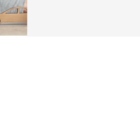
icular
etera. Los